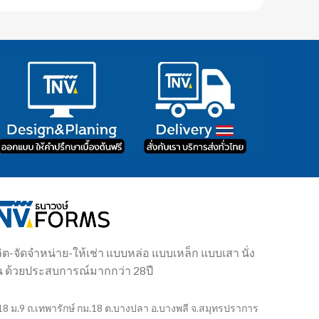
ผลิต-จัดจำหน่าย-ให้เช่า แบบหล่อ แบบเหล็ก แบบเสา นั่ง
น ด้วยประสบการณ์มากกว่า 28ปี
18 ม.9 ถ.เทพารักษ์ กม.18 ต.บางปลา อ.บางพลี จ.สมุทรปราการ