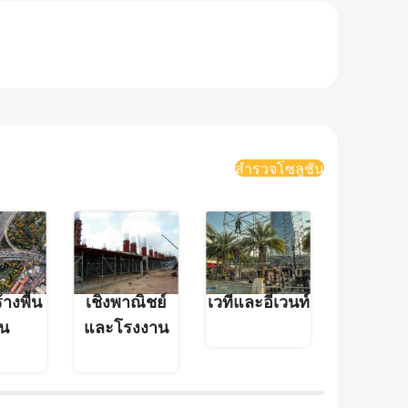
สำรวจโซลูชัน
างพื้น
เชิงพาณิชย์
เวทีและอีเวนท์
อู่ต่อเรื
น
และโรงงาน
นอกชายฝ