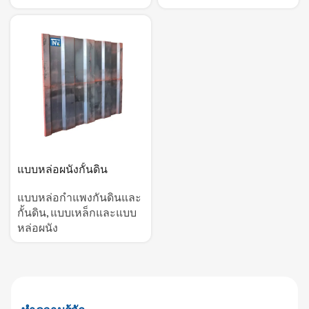
แบบหล่อผนังกั้นดิน
แบบหล่อกำแพงกันดินและ
กั้นดิน
,
แบบเหล็กและแบบ
หล่อผนัง