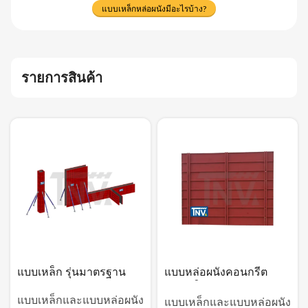
แบบเหล็กหล่อผนังมีอะไรบ้าง?
รายการสินค้า
แบบเหล็ก รุ่นมาตรฐาน
แบบหล่อผนังคอนกรีต
ขนาดพิเศษ
แบบเหล็กและแบบหล่อผนัง
แบบเหล็กและแบบหล่อผนัง