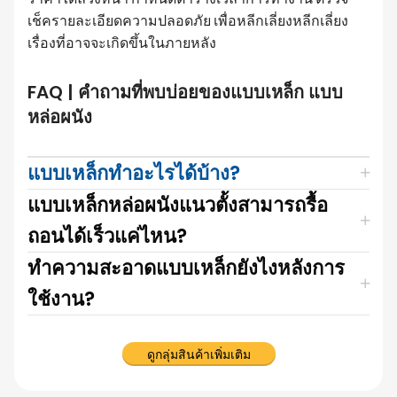
เช็ครายละเอียดความปลอดภัย เพื่อหลีกเลี่ยงหลีกเลี่ยง
เรื่องที่อาจจะเกิดขึ้นในภายหลัง
FAQ | คำถามที่พบบ่อยของแบบเหล็ก แบบ
หล่อผนัง
แบบเหล็กทำอะไรได้บ้าง?
แบบเหล็กหล่อผนังแนวตั้งสามารถรื้อ
ถอนได้เร็วแค่ไหน?
ทำความสะอาดแบบเหล็กยังไงหลังการ
ใช้งาน?
ดูกลุ่มสินค้าเพิ่มเติม