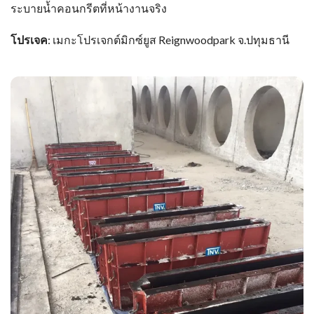
ระบายน้ำคอนกรีตที่หน้างานจริง
โปรเจค
: เมกะโปรเจกต์มิกซ์ยูส Reignwoodpark จ.ปทุมธานี