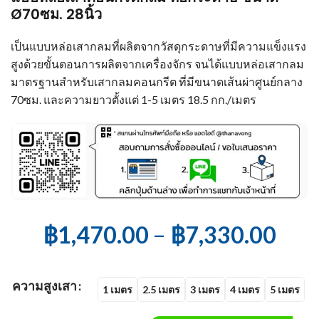
Ø70ซม. 28นิ้ว
เป็นแบบหล่อเสากลมที่ผลิตจากวัสดุกระดาษที่มีความแข็งแรง
สูงด้วยขั้นตอนการผลิตจากเครื่องจักร จนได้แบบหล่อเสากลม
มาตรฐานสำหรับเสากลมคอนกรีต ที่มีขนาดเส้นผ่าศูนย์กลาง
70ซม. และความยาวตั้งแต่ 1-5 เมตร 18.5 กก./เมตร
฿
1,470.00
–
฿
7,330.00
ความสูงเสา
1 เมตร
2.5 เมตร
3 เมตร
4 เมตร
5 เมตร