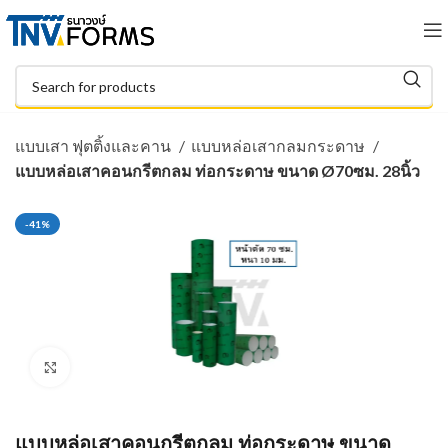
แบบเสา ฟุตติ้งและคาน
แบบหล่อเสากลมกระดาษ
แบบหล่อเสาคอนกรีตกลม ท่อกระดาษ ขนาด Ø70ซม. 28นิ้ว
-41%
Click to enlarge
แบบหล่อเสาคอนกรีตกลม ท่อกระดาษ ขนาด