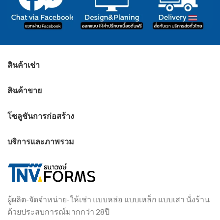
สินค้าเช่า
สินค้าขาย
โซลูชันการก่อสร้าง
บริการและภาพรวม
ผู้ผลิต-จัดจำหน่าย-ให้เช่า แบบหล่อ แบบเหล็ก แบบเสา นั่งร้าน
ด้วยประสบการณ์มากกว่า 28ปี