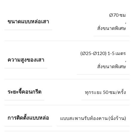
Ø70 ซม
ขนาดแบบหล่อเสา
,
สั่งขนาดพิเศษ
(Ø25-Ø120) 1-5 เมตร
ความสูงของเสา
,
สั่งขนาดพิเศษ
ระยะจี้คอนกรีต
ทุกระยะ 50 ซม/ครั้ง
การติดตั้งแบบหล่อ
แบบสะพานรับท้องคาน (นั่งร้าน)