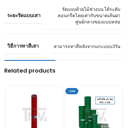
รัดแบบด้วยไม้ช่วงบน ไต้ระดับ
ระยะรัดแบบเสา
คอนกรีตโดยเท่ากับขนาดเส้นผ่า
ศูนย์กลางของแบบหล่อ
วิธีการทาสีเสา
สามารถทาสีหลังจากแกะแบบ3วัน
Related products
-39%