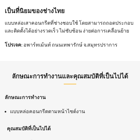
เป็นที่นิยมของช่างไทย
แบบหล่อเสาคอนกรีตที่ช่างชอบใช้ โดยสามารถถอดประกอบ
และติดตั้งได้อย่างรวดเร็ว ไม่ซับซ้อน ง่ายต่อการเคลื่อนย้าย
โปรเจค
: อพาร์ทเม้นท์ ถนนเทพารักษ์ จ.สมุทรปราการ
ลักษณะการทำงานและคุณสมบัติที่เป็นไปได้
ลักษณะการทำงาน
แบบหล่อคอนกรีตตามหน้าไซต์งาน
คุณสมบัติที่เป็นไปได้