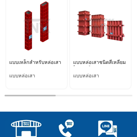
แบบเหล็กสำหรับหล่อเสา
แบบหล่อเสาชนิดสี่เหลี่ยม
รุ่นมาตรฐาน
ไทรอทติดเสา
แบบหล่อเสา
แบบหล่อเสา