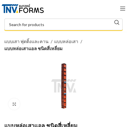
แบบเสา ฟุตติ้งและคาน
แบบหล่อเสา
แบบหล่อเสาแอล ชนิดสี่เหลี่ยม
Click to enlarge
แบบหล่อเสาแอล ชนิดสี่เหลี่ยม