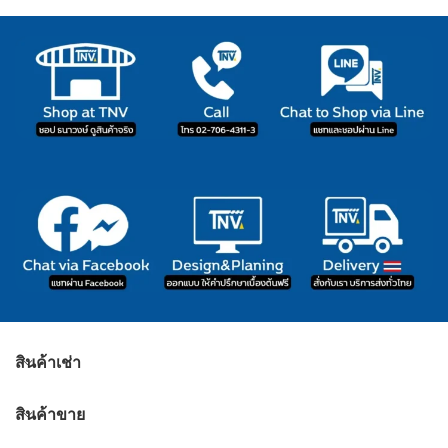
สินค้าเช่า
สินค้าขาย