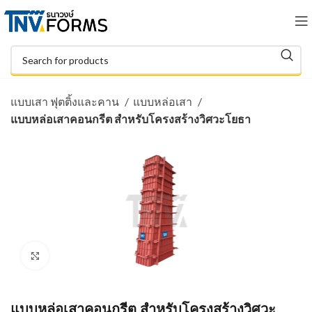
แบบเสา ฟุตติ้งและคาน
แบบหล่อเสา
แบบหล่อเสาคอนกรีต สำหรับโครงสร้างวิศวะโยธา
Click to enlarge
แบบหล่อเสาคอนกรีต สำหรับโครงสร้างวิศวะ