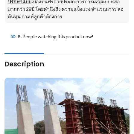
ปรึกษาแบบ
เบื้องต้นฟรีด้วยประสบการการผลิตแบบหล่อ
มากกว่า 28ปี โดยคำนึงถึง ความแข็งแรง จำนวนการหล่อ
ต้นทุน ตามที่ลูกค้าต้องการ
8
People watching this product now!
Description