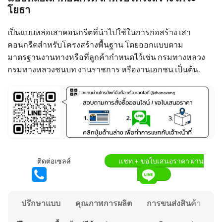
โยธา
เป็นแบบหล่อเสาคอนกรีตที่นำไปใช้ในการก่อสร้าง เสา
คอนกรีตสำหรับโครงสร้างพื้นฐาน โดยออกแบบตาม
มาตรฐานงานทางหรือที่ลูกค้ากำหนดไว้เช่น กรมทางหลวง
กรมทางหลวงชนบท งานราชการ หรืองานเอกชน เป็นต้น.
ติดต่อเซลล์
เเชท + ขอใบเสนอราคา ผ่าน
ปรึกษาแบบ
คุณภาพการผลิต
การขนส่งสินค้า