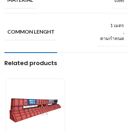
steel
1 เมตร
COMMON LENGHT
,
ตามกำหนด
Related products