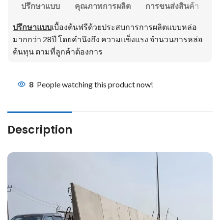
ปรึกษาแบบ
คุณภาพการผลิต
การขนส่งสินค้า
ปรึกษาแบบ
เบื้องต้นฟรีด้วยประสบการการผลิตแบบหล่อ
มากกว่า 28ปี โดยคำนึงถึง ความแข็งแรง จำนวนการหล่อ
ต้นทุน ตามที่ลูกค้าต้องการ
8
People watching this product now!
Description