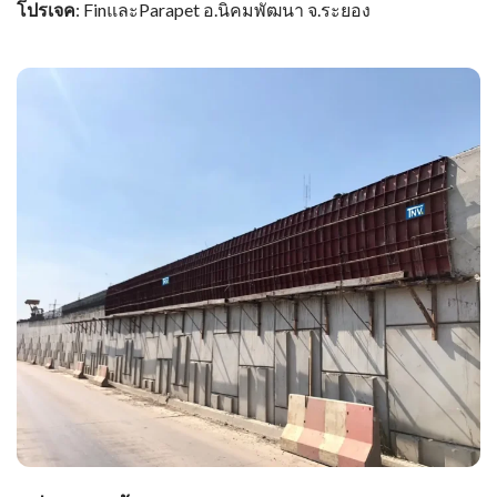
โปรเจค
: FinและParapet อ.นิคมพัฒนา จ.ระยอง