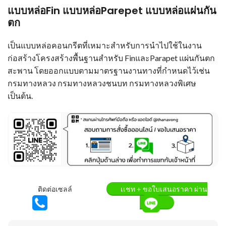
แบบหล่อFin แบบหล่อParepet แบบหล่อแผ่นกัน
ตก
เป็นแบบหล่อคอนกรีตที่เหมาะสำหรับการนำไปใช้ในงาน
ก่อสร้างโครงสร้างพื้นฐานสำหรับ FinและParapet แผ่นกันตก
สะพาน โดยออกแบบตามมาตรฐานงานทางที่กำหนดไว้เช่น
กรมทางหลวง กรมทางหลวงชนบท กรมทางหลวงพิเศษ
เป็นต้น.
ติดต่อเซลล์
เเชท + ขอใบเสนอราคา ผ่าน