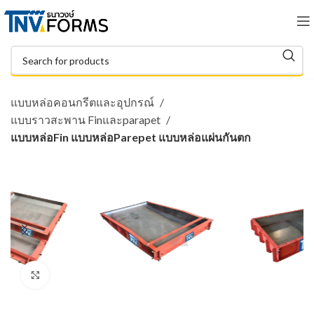
แบบหล่อคอนกรีตและอุปกรณ์
แบบราวสะพาน Finและparapet
แบบหล่อFin แบบหล่อParepet แบบหล่อแผ่นกันตก
Click to enlarge