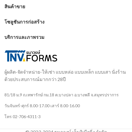
สินค้าขาย
โซลูชันการก่อสร้าง
บริการและภาพรวม
ผู้ผลิต-จัดจำหน่าย-ให้เช่า แบบหล่อ แบบเหล็ก แบบเสา นั่งร้าน
ด้วยประสบการณ์มากกว่า 28ปี
81/18 ม.9 ถ.เทพารักษ์ กม.18 ต.บางปลา อ.บางพลี จ.สมุทรปราการ
วันจันทร์-ศุกร์ 8.00-17.00 เสาร์ 8.00-16.00
โทร 02-706-4311-3
© 2023-2024 ธนาวงษ์ เอ็นจิเนียริ่ง จำกัด