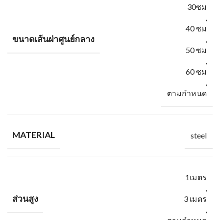
30ซม
,
40 ซม
ขนาดเส้นผ่าศูนย์กลาง
,
50 ซม
,
60 ซม
,
ตามกำหนด
MATERIAL
steel
1เมตร
,
ส่วนสูง
3 เมตร
,